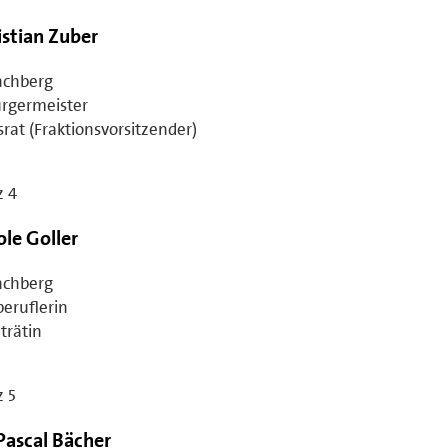
istian Zuber
chberg
ürgermeister
srat (Fraktionsvorsitzender)
z 4
ole Goller
chberg
beruflerin
trätin
z 5
 Pascal Bächer