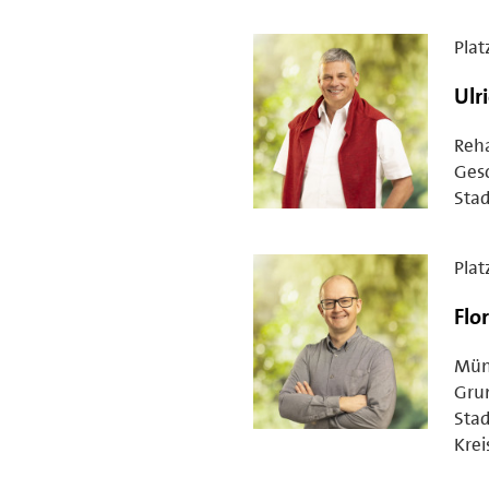
Plat
Ulr
Reh
Gesc
Stad
Plat
Flo
Mün
Gru
Stad
Krei