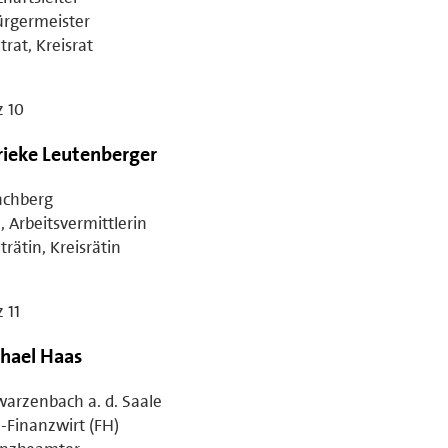
ürgermeister
trat, Kreisrat
z 10
ieke Leutenberger
chberg
, Arbeitsvermittlerin
trätin, Kreisrätin
z 11
hael Haas
arzenbach a. d. Saale
.-Finanzwirt (FH)