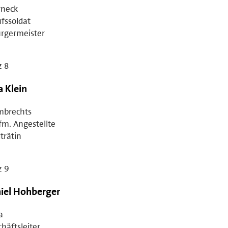
rneck
fssoldat
ürgermeister
z 8
a Klein
mbrechts
m. Angestellte
trätin
z 9
iel Hohberger
a
häftsleiter