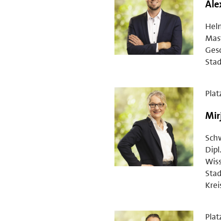
Ale
Hel
Mast
Gesc
Stad
Plat
Mir
Sch
Dipl
Wiss
Stad
Krei
Plat