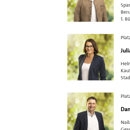
Spa
Beru
1. B
Plat
Juli
Hel
Kauf
Stad
Plat
Dan
Nail
Gesc