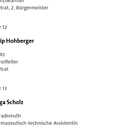
anzbeamter
trat, 2. Bürgermeister
z 12
lip Hohberger
itz
ofleiter
trat
z 13
ga Scholz
radsreuth
mazeutisch-technische Assistentin