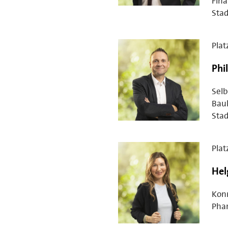
Fin
Stad
Plat
Phi
Selb
Bauh
Stad
Plat
Hel
Kon
Phar