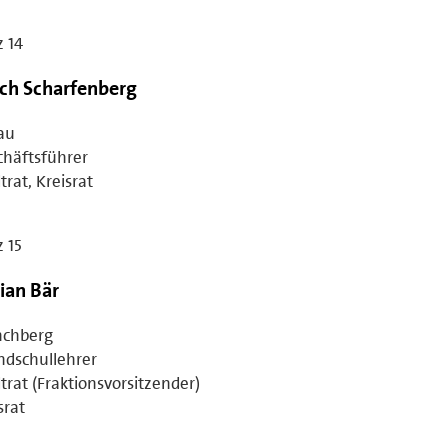
z 14
ich Scharfenberg
au
häftsführer
trat, Kreisrat
z 15
rian Bär
chberg
ndschullehrer
trat (Fraktionsvorsitzender)
srat