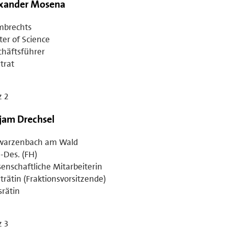
xander Mosena
mbrechts
er of Science
häftsführer
trat
z 2
jam Drechsel
warzenbach am Wald
.-Des. (FH)
enschaftliche Mitarbeiterin
trätin (Fraktionsvorsitzende)
srätin
z 3