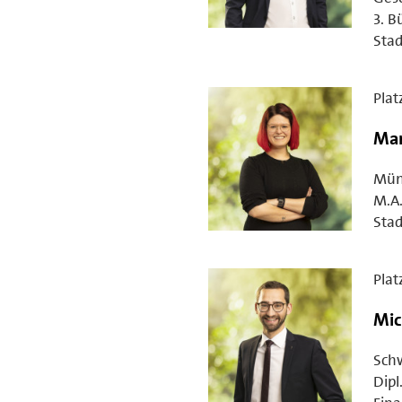
3. B
Stad
Plat
Mar
Mün
M.A.
Stad
Plat
Mic
Schw
Dipl