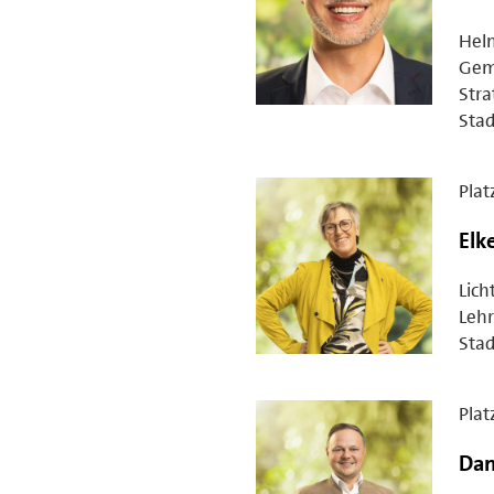
Hel
Gem
Stra
Stad
Plat
Elk
Lich
Lehr
Stad
Plat
Dan