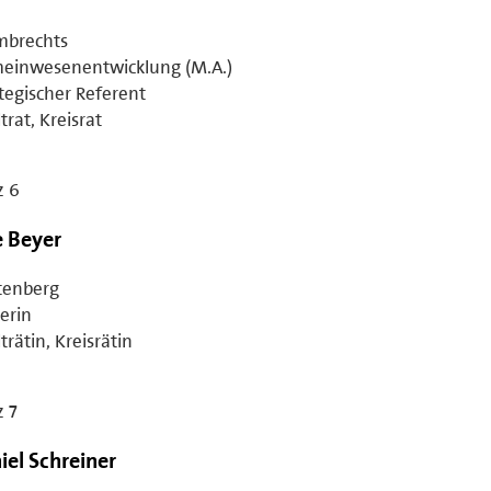
mbrechts
einwesenentwicklung (M.A.)
tegischer Referent
trat, Kreisrat
z 6
e Beyer
tenberg
erin
trätin, Kreisrätin
z 7
iel Schreiner