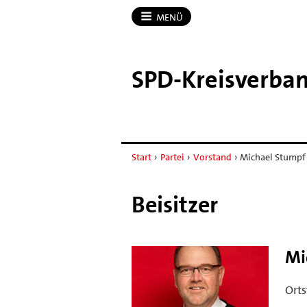
MENÜ
SPD-​Kreisverban
Start
›
Partei
›
Vorstand
›
Michael Stumpf
Beisitzer
Mi
Orts